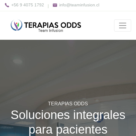
+56 9 4075 1792
info@teaminfusion.cl
|
TERAPIAS ODDS
Soluciones integrales
para pacientes